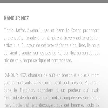
KANOUR NOZ
Élodie Jaffré, Awéna Lucas et Yann Le Bozec proposent
une envoûtante ode à la mémoire à travers cette création
artistique. Au cœur de cette expérience singulière, ils nous
convient à voguer sur les pas de Kanour Noz au son de leur
trio de voix, harpe celtique et contrebasse.
KANOUR NOZ, chanteur de nuit en breton, était le surnom
que les habitants de Kerroc’h, petit port près de Ploemeur
dans le Morbihan, donnaient à un pêcheur qui avait
l’habitude de chanter la nuit, tout au long de ses sorties en
mer. Élodie Jaffré a découvert que cet homme, Louis Le